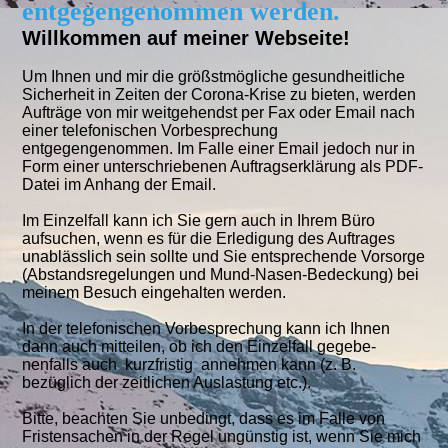
entgegengenommen werden.
Willkommen auf meiner Webseite!
Um Ihnen und mir die größstmögliche gesundheitliche
Sicherheit in Zeiten der Corona-Krise zu bieten, werden
Aufträge von mir weitgehendst per Fax oder Email nach
einer telefonischen Vorbesprechung
entgegengenommen. Im Falle einer Email jedoch nur in
Form einer unterschriebenen Auftragserklärung als PDF-
Datei im Anhang der Email.
Im Einzelfall kann ich Sie gern auch in Ihrem Büro
aufsuchen, wenn es für die Erledigung des Auftrages
unablässlich sein sollte und Sie entsprechende Vorsorge
(Abstandsregelungen und Mund-Nasen-Bedeckung) bei
meinem Besuch eingehalten werden.
In der telefonischen Vorbesprechung kann ich Ihnen
dann auch mitteilen, ob ich den Einzelfall gegebe-
nenfalls auch kurzfristig annehmen kann (z. B.
bezüglich der zeitlichen Auslastung etc.).
Bitte, beachten Sie unbedingt, dass es im Falle von
Fristensachen in der Regel ungünstig ist, wenn Sie mich