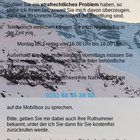
Sollten Sie ein
strafrechtliches Problem
haben, so
stehe ich Ihnen bei, soweit Sie mich davon überzeugen,
dass Sie zu Unrecht Gegenstand der Ermittlung sind.
Telefonisch erreichen können Sie mich regelmäßig in
der Zeit von
Montag bis Freitag von 16.00 Uhr bis 18.00 Uhr.
Außerhalb der Zeit, insbesondere vormittags müssen Sie
damit rechnen, dass ich gerichtliche oder behördliche
Termine wahrnehme.
Sie haben dann die Möglichkeit Ihre Nachricht bei mir
unter meiner Mobilnummer
0151 68 45 38 92
auf die Mobilbox zu sprechen.
Bitte, geben Sie mir dabei auch Ihre Rufnummer
bekannt, unter der ich Sie dann für Sie kostenfrei
zurückrufen werde.