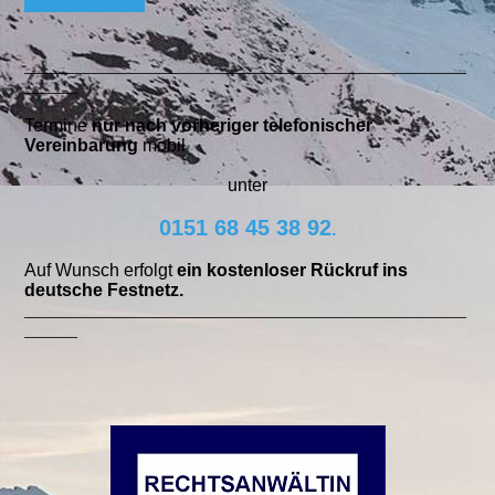
__________________________________________________
______
Termine
nur nach vorheriger telefonischer
Vereinbarung
mobil
unter
0151 68 45 38 92
.
Auf Wunsch erfolgt
ein kostenloser Rückruf ins
deutsche Festnetz.
__________________________________________________
______