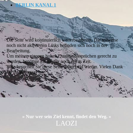
BERLIN KANAL 1
Die Seite wird kontinuierlich weiterbearbeitet. Die teilweise
noch nicht aktivierten Links befinden sich noch in der
Bearbeitung.
Um meinen eigenen hohen Qualitätsansprüchen gerecht zu
werden, benötige ich hierfür noch etwas Zeit.
Bitte besuchen Sie diese Seite daher bald wieder. Vielen Dank
für ihr Interesse!
» Nur wer sein Ziel kennt, findet den Weg. «
LAOZI