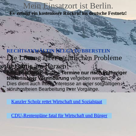
Mein Einsatzort ist Berlin.
Es erfolgt ein kostenloser Rückruf ins deutsche Festnetz!
RECHTSANWÄLTIN HELGA DUBBERSTEIN
Die Lösung Ihrer rechtlichen Probleme
liegt mir am Herzen!
Bitte, beachten Sie, dass
Termine nur nach vorheriger
telefonischer Vereinbarung
vergeben werden.
Dies dient auch Ihrem Interesse an einer sorgfältigen
störungsfreien Bearbeitung Ihrer Vorgänge.
Kanzler Scholz rettet Wirtschaft und Sozialstaat
CDU-Rentenpläne fatal für Wirtschaft und Bürger