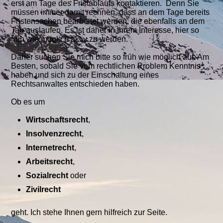
erst am Tage des
Fristablaufs kontaktieren. Denn Sie
müssen immer damit rechnen, dass an dem Tage bereits
Fristensachen bearbeitet werden, die ebenfalls an dem
Tag auslaufen. Es ist daher in Ihrem Interesse, hier so
früh wie möglich aktiv zu werden.
Daher suchen Sie mich bitte so früh wie möglich auf. Am
Besten, sobald Sie vom rechtlichen Problem Kenntnis
haben und sich zu der Einschaltung eines
Rechtsanwaltes entschieden haben.
Ob es um
Wirtschaftsrecht
,
Insolvenzrecht
,
Internetrecht
,
Arbeitsrecht
,
Sozialrecht
oder
Zivilrecht
geht. Ich stehe Ihnen gern hilfreich zur Seite.