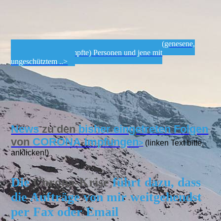
Nicht gesunde Ungeimpfte, sondern infizierte (genesene,
geimpfte und ungeimpfte) Personen und jene mit
ungeschütztem ..>
News
zu den
bisher eingetreten
Folgen
von
CORONA
-
Impfungen
>
(linken Text bitte,
anklicken!)
Die
Corona-Krise
führt dazu, dass
die Aufträge von mir weitgehendst
per Fax oder Email