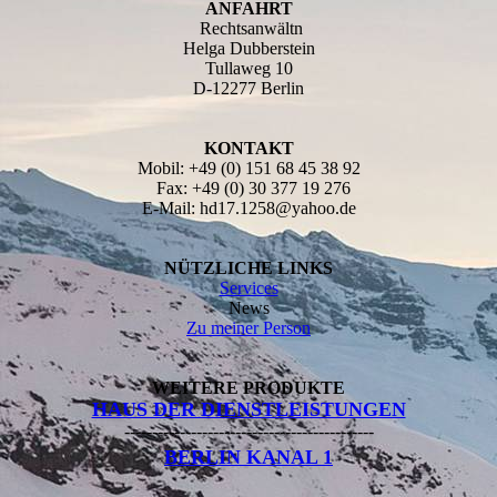
ANFAHRT
Rechtsanwältn
Helga Dubberstein
Tullaweg 10
D-12277 Berlin
KONTAKT
Mobil: +49 (0) 151 68 45 38 92
Fax: +49 (0) 30 377 19 276
E-Mail: hd17.1258@yahoo.de
NÜTZLICHE LINKS
Services
News
Zu meiner Person
WEITERE PRODUKTE
HAUS DER DIENSTLEISTUNGEN
---------------------------------------------
BERLIN KANAL 1