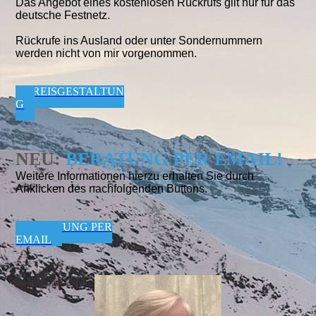
Das Angebot eines kostenlosen Rückrufs gilt nur für das
deutsche Festnetz.
Rückrufe ins Ausland oder unter Sondernummern
werden nicht von mir vorgenommen.
PREISGESTALTUN
G
NEU:
BERATUNG PER EMAIL!
Weitere Informationen hierzu erhalten Sie durch
Anklicken des nachfolgenden Buttons.
BERATUNG PER
EMAIL