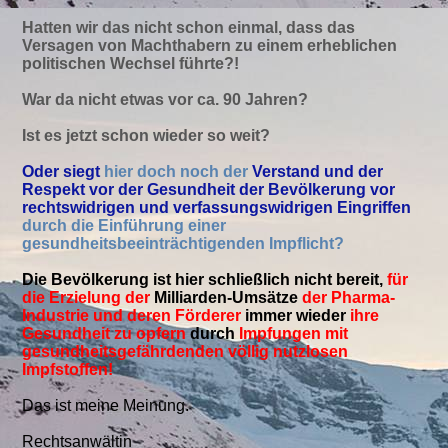
Hatten wir das nicht schon einmal, dass das
Versagen von Machthabern zu einem erheblichen
politischen Wechsel führte?!
War da nicht etwas vor ca. 90 Jahren?
Ist es jetzt schon wieder so weit?
Oder siegt
hier doch noch der
Verstand und der
Respekt vor der Gesundheit der Bevölkerung vor
rechtswidrigen und verfassungswidrigen Eingriffen
durch die Einführung einer
gesundheitsbeeinträchtigenden Impflicht?
Die Bevölkerung
ist hier schließlich
nicht bereit
,
für
die Erzielung der
Milliarden-Umsätze
der Pharma-
Industrie und deren Förderer
immer wieder
ihre
Gesundheit zu opfern
durch
Impfungen mit
gesundheitsgefährdenden völlig nutzlosen
Impfstoffen!
Das ist meine Meinung.
Rechtsanwältin