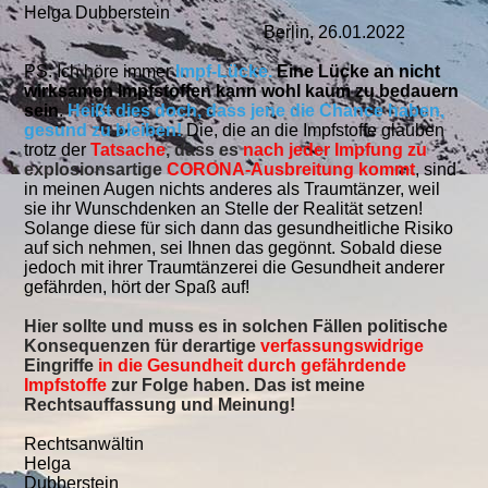
Helga Dubberstein
Berlin, 26.01.2022
PS: Ich höre immer
Impf-Lücke.
Eine Lücke an nicht
wirksamen Impfstoffen kann wohl kaum zu bedauern
sein
.
Heißt dies doch, dass jene die Chance haben,
gesund zu bleiben!
Die, die an die Impfstoffe glauben
trotz der
Tatsache
, dass es
nach jeder Impfung zu
explosionsartige
CORONA-Ausbreitung kommt
, sind
in meinen Augen nichts anderes als Traumtänzer, weil
sie ihr Wunschdenken an Stelle der Realität setzen!
Solange diese für sich dann das gesundheitliche Risiko
auf sich nehmen, sei Ihnen das gegönnt. Sobald diese
jedoch mit ihrer Traumtänzerei die Gesundheit anderer
gefährden, hört der Spaß auf!
Hier sollte und muss es in solchen Fällen politische
Konsequenzen für derartige
verfassungswidrige
Eingriffe
in die Gesundheit durch gefährdende
Impfstoffe
zur Folge haben. Das ist meine
Rechtsauffassung und Meinung!
Rechtsanwältin
Helga
Dubberstein